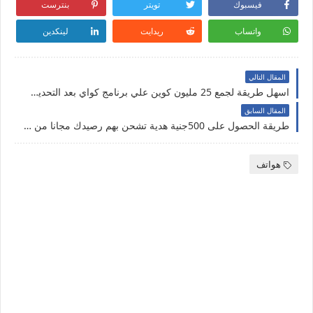
فيسبوك
تويتر
بنترست
واتساب
ريدايت
لينكدين
المقال التالي
اسهل طريقة لجمع 25 مليون كوين علي برنامج كواي بعد التحديث الاخير2022
المقال السابق
طريقة الحصول على 500جنية هدية تشحن بهم رصيدك مجانا من تطبيق جوميا باىJumiapay
هواتف