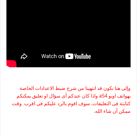
وإلى هنا نكون قد انتهينا من شرح ضبط الاعدادات الخاصة
بهواتف اوبو a54 واذا كان عندكم أى سؤال او تعليق يمكنكم
كتابتة فى التعليقات. سوف اقوم بالرد عليكم فى اقرب وقت
ممكن أن شاء الله.