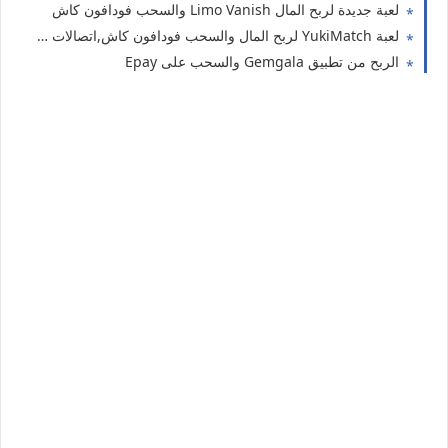
لعبة جديدة لربح المال Limo Vanish والسحب فودافون كاش
لعبة YukiMatch لربح المال والسحب فودافون كاش,اتصالات كاش ،اورنج كاش
الربح من تطبيق Gemgala والسحب على Epay