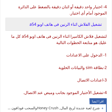
4- اختيار واحد دقيقة أو اثنان دقيقة بالضغط على الدائرة
الموجود أمام أى اختيار.
تشغيل الفلاش اثناء الرنين فى هاتف اوبو a54
لتشغيل فلاش الكاميرا اثناء الرنين فى هاتف اوبو a54 كل ما
عليك هو متابعة الخطوات التالية
1- الدخول على الاعدادات
2-بطاقة sim والبيانات الخلوية
3-اعدادات الاتصال
4-تشغيل الأختيار الموجود بجانب وميض عند الاتصال.
اقرا ايضا
شرح لعبة جديدة لربح المال, Honey Crushوالسحب فودافون كاش,اتصالات كاش,اورنج كاش