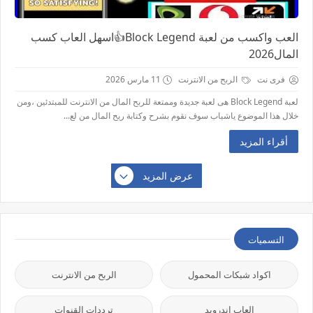
العب واكسب من لعبة Block Legend👍اسهل العاب كسب
المال2026
فرى نت
الربح من الانترنت
11 مارس 2026
لعبة Block Legend هى لعبة جديدة وممتعة للربح المال من الانترنت للمبتدئين ،ومن
خلال هذا الموضوع ياشباب سوف نقوم بشرح وكتابة ربح المال من لع...
أقراء المزيد
عرض المزيد
التسميات
اكواد شبكات المحمول
الربح من الانترنت
العاب اندرويد
ترددات القنوات