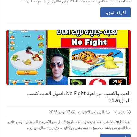
مشاهده مباريات كاس العالم مجانا 2026،ومن خلال زيارتك لموقعنا ايها ا...
أقراء المزيد
العب واكسب من لعبة No Fight ،اسهل العاب كسب
المال2026
فرى نت
الربح من الانترنت
12 يونيو 2026
لعبة No Fight هى لعبة جديدة وممتعة للربح المال من الانترنت للمبتدئين ،ومن خلال
هذا الموضوع ياشباب سوف نقوم بشرح وكتابة طرق ربح المال من لع...