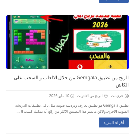
الربح من تطبيق Gemgala من خلال الالعاب و السحب على
الكاش
فرى نت
الربح من الانترنت
10 مايو 2026
تطبيق Gemgala هو تطبيق تعارف ودردشة صوتية مثل باقى تطبيقات الدردشة
الصوتية الاخرى،ولاكن مايميز هذا التطبيق الاكثر من رائع أنة يمكنك كسب ال...
أقراء المزيد