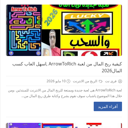
كيفية ربح المال من لعبة ArrowToRich ,اسهل العاب كسب
المال2026
فرى نت
الربح من الانترنت
10 مايو 2026
لعبة ArrowToRich هى لعبة جديدة وممتعة للربح المال من الانترنت للمبتدئين ،ومن
خلال هذا الموضوع ياشباب سوف نقوم بشرح وكتابة طرق ربح المال من...
أقراء المزيد