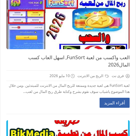
العب واكسب من لعبة FunSort, اسهل العاب كسب
المال2026
فرى نت
الربح من الانترنت
10 مايو 2026
لعبة FunSort هى لعبة جديدة وممتعة للربح المال من الانترنت للمبتدئين ،ومن خلال
هذا الموضوع ياشباب سوف نقوم بشرح وكتابة طرق ربح المال من لعب...
أقراء المزيد