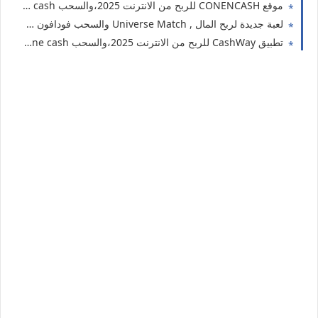
موقع CONENCASH للربح من الانترنت 2025،والسحب Vodafone cash
لعبة جديدة لربح المال , Universe Match والسحب فودافون كاش
تطبيق CashWay للربح من الانترنت 2025،والسحب Vodafone cash