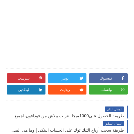
فيسبوك
تويتر
بنترست
واتساب
ريدايت
لينكدين
المقال التالي
طريقة الحصول على1000ميجا انترنت ببلاش من فودافون،لجميع الأنظمة،2022
المقال السابق
طريقة سحب أرباح التيك توك على الحساب البنكى| وما هى المدة التى يتم إرسال مكافأة التيك توك فيها إلى حسابك البنكى