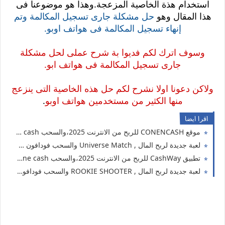
استخدام هذة الخاصية المزعجة.وهذا هو موضوعنا فى
هذا المقال وهو
حل مشكلة جارى تسجيل المكالمة وتم
إنهاء تسجيل المكالمة فى هواتف اوبو.
وسوف اترك لكم فديوا بة شرح عملى لحل مشكلة
جارى تسجيل المكالمة فى هواتف ابو.
ولاكن دعونا اولا نشرح لكم حل هذه الخاصية التى ينزعج
منها الكثير من مستخدمين هواتف اوبو
.
اقرا ايضا
موقع CONENCASH للربح من الانترنت 2025،والسحب Vodafone cash
لعبة جديدة لربح المال , Universe Match والسحب فودافون كاش
تطبيق CashWay للربح من الانترنت 2025،والسحب Vodafone cash
لعبة جديدة لربح المال , ROOKIE SHOOTER والسحب فودافون كاش2025