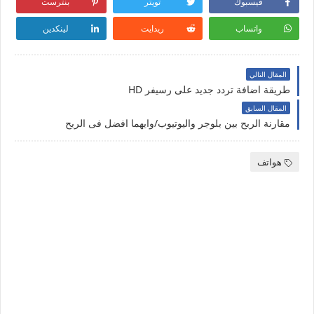
فيسبوك
تويتر
بنترست
واتساب
ريدايت
لينكدين
المقال التالي
طريقة اضافة تردد جديد على رسيفر HD
المقال السابق
مقارنة الربح بين بلوجر واليوتيوب/وايهما افضل فى الربح
هواتف