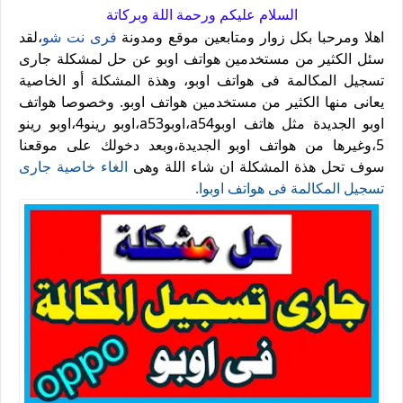
السلام عليكم ورحمة اللة وبركاتة
اهلا ومرحبا بكل زوار ومتابعين موقع ومدونة
فرى نت شو
،لقد
سئل الكثير من مستخدمين هواتف اوبو عن حل لمشكلة جارى
تسجيل المكالمة فى هواتف اوبو، وهذة المشكلة أو الخاصية
يعانى منها الكثير من مستخدمين هواتف اوبو. وخصوصا هواتف
اوبو الجديدة مثل هاتف اوبوa54،اوبوa53،اوبو رينو4،اوبو رينو
5،وغيرها من هواتف اوبو الجديدة،وبعد دخولك على موقعنا
سوف تحل هذة المشكلة ان شاء اللة وهى
الغاء خاصية جارى
تسجيل المكالمة فى هواتف اوبوا.