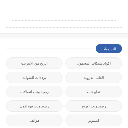
التسميات
اكواد شبكات المحمول
الربح من الانترنت
العاب اندرويد
ترددات القنوات
تطبيقات
رصيد ونت اتصالات
رصيد ونت اورنج
رصيد ونت فودافون
كمبيوتر
هواتف