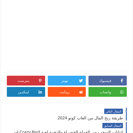
فيسبوك
تويتر
بنترست
واتساب
ريدايت
لينكدين
المقال التالي
طريقة ربح المال من العاب كوتو 2024
المقال السابق
اثباتات السحب من العملة الخضراء والذهبية لعبة Crazy Bird,اسهل العاب الربح من الانترنت 2024