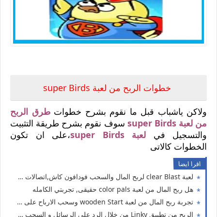
شرح طرق الربح من لعبةsuper Birds
خطوات الربح من لعبة super Birds
ولاكن ياشباب قبل ما نقوم بشرح خطوات
طرق الربح
من لعبة super Birds
سوف نقوم بشرح طريقة التثبيت
والتسجيل في
لعبة super Birds
،على ان تكون
الخطوات كالاتى
اقرا ايضا
لعبة clear Blast لربح المال والسحب فودافون كاش,اتصالات كاش ،اورنج كاش
هل ربح المال من لعبة color pals حقيقى, تجربتي الكامله
تجربة ربح المال من لعبة wooden Start وسحب الارباح على فودافون كاش اورنج كاش فورى
الربح من تطبيق Linky من خلال الرد على الرسائل و السحب على فودافون كاش