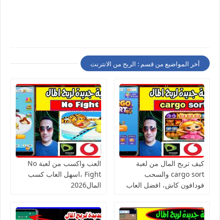
أخر المواضيع من قسم : الربح من الانترنت
كيف تربح المال من لعبة
العب واكسب من لعبة No
cargo sort والسحب
Fight ،اسهل العاب كسب
فودافون كاش، افضل العاب
المال2026
الربح من الانترنت للمبتدئين