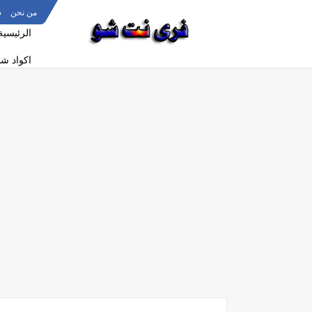
من نحن
س
الرئيسية
اكواد ش