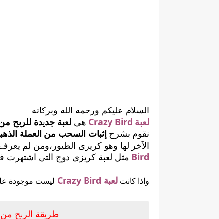
السلام عليكم ورحمه الله وبركاته
لعبة Crazy Bird
هى
لعبة جديدة للربح من ا
نقوم بشرح
إثبات السحب من العملة الذهبية وال
الآخر لها وهو كريزى الطيور،ومن لم يعرف ه
Bird
مثل لعبة كريزى دوج التى اشتهرت في 
لعبة Crazy Bird
واذا كانت
ليست موجودة على 
طريقة الربح من العمل