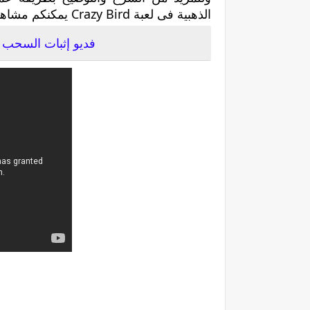
الذهبية فى لعبة Crazy Bird يمكنكم مشاهدة هذا الفيديو
فديو إثبات السحب من ال