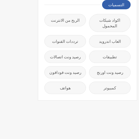
التسميات
اكواد شبكات
الربح من الانترنت
المحمول
العاب اندرويد
ترددات القنوات
تطبيقات
رصيد ونت اتصالات
رصيد ونت اورنج
رصيد ونت فودافون
كمبيوتر
هواتف