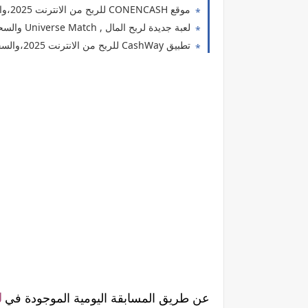
موقع CONENCASH للربح من الانترنت 2025،والسحب Vodafone cash
لعبة جديدة لربح المال , Universe Match والسحب فودافون كاش
تطبيق CashWay للربح من الانترنت 2025،والسحب Vodafone cash
عن طريق المسابقة اليومية الموجودة في
ل