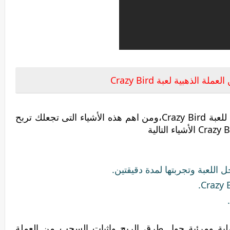
ة الذهبية لعبة Crazy Bird
يوجد طرق عديدة للربح من العملة الذهبية للعبة Crazy Bird،ومن اهم هذه الأشياء التى تجعلك تربح
 اللعبة وتجربتها لمدة دقيقتين.
لية ومرئية حول طرق الربح وإثبات السحب من العملة