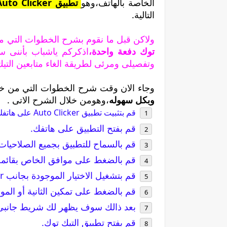
الخاصة بالهاتف،وهو
تطبيق Auto Clicker
التالية.
ولاكن قبل ما نقوم بشرح الخطوات التي م
توك دفعة واحدة،
اذكركم ياشباب بأننى 
وتفصيلى ومرئى لطريقة الغاء متابعين التي
وجاء الان وقت شرح الخطوات التي من خ
وبكل سهوله
،وهومن خلال الشرح الاتى .
قم بتثبيت تطبيق Auto Clicker على هاتفك
قم بفتح التطبيق على هاتفك.
قم بالسماح للتطبيق بجميع الصلاحيات أث
قم بالضغط على موافق الخاص بقائمة
قم بتشغيل الاختيار الموجودة بجانب Auto Clicker أثناء عملية التثبيت.
قم بالضغط على تمكين الثانية أو ال
بعد ذالك سوف يظهر لك شريط جانبى على ش
قم بفتح تطبيق التيك توك.