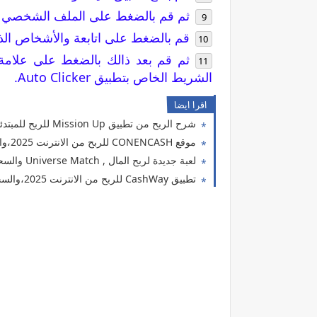
ثم قم بالضغط على الملف الشخصي ل
قم بالضغط على اتابعة والأشخاص الذي
ثم قم بعد ذالك بالضغط على علامة 
الشريط الخاص بتطبيق Auto Clicker.
اقرا ايضا
شرح الربح من تطبيق Mission Up للربح للمبتدئين 2025
موقع CONENCASH للربح من الانترنت 2025،والسحب Vodafone cash
لعبة جديدة لربح المال , Universe Match والسحب فودافون كاش
تطبيق CashWay للربح من الانترنت 2025،والسحب Vodafone cash