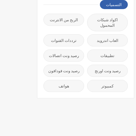
التسميات
اكواد شبكات
الربح من الانترنت
المحمول
العاب اندرويد
ترددات القنوات
تطبيقات
رصيد ونت اتصالات
رصيد ونت اورنج
رصيد ونت فودافون
كمبيوتر
هواتف