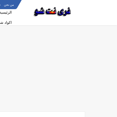
من نحن
س
الرئيسية
اكواد ش