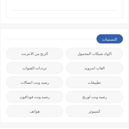
التسميات
اكواد شبكات المحمول
الربح من الانترنت
العاب اندرويد
ترددات القنوات
تطبيقات
رصيد ونت اتصالات
رصيد ونت اورنج
رصيد ونت فودافون
كمبيوتر
هواتف