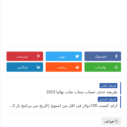
فيسبوك
تويتر
بنترست
واتساب
ريدايت
لينكدين
المقال التالي
طريقة حذف حساب سناب شات نهائيا 2023
المقال السابق
ازاى كسبت 100دولار فى اقل من اسبوع |الربح من برنامج باز 2023
هواتف