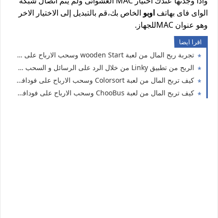
واذا وجدتها عندك اختيار MAC العشوائى ولم يتم اتصال شبكة
الواى فاى بهاتف
اوبو
الخاص بك،قم بالتبديل إلى الاختيار الاخر
وهو عنوان MACللجهاز.
اقرا ايضا
تجربة ربح المال من لعبة wooden Start وسحب الارباح على فودافون كاش اورنج كاش فورى
الربح من تطبيق Linky من خلال الرد على الرسائل و السحب على فودافون كاش
كيف تربح المال من لعبة Colorsort وسحب الارباح على فودافون كاش
كيف تربح المال من لعبة ChooBus وسحب الارباح على فودافون كاش