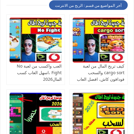
أخر المواضيع من قسم : الربح من الانترنت
كيف تربح المال من لعبة
العب واكسب من لعبة No
cargo sort والسحب
Fight ،اسهل العاب كسب
فودافون كاش، افضل العاب
المال2026
الربح من الانترنت للمبتدئين