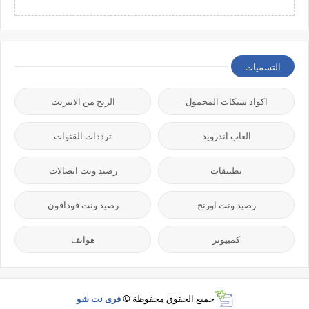
التسميات
اكواد شبكات المحمول
الربح من الانترنت
العاب اندرويد
ترددات القنوات
تطبيقات
رصيد ونت اتصالات
رصيد ونت اورنج
رصيد ونت فودافون
كمبيوتر
هواتف
جميع الحقوق محفوظة ©
فرى نت شو