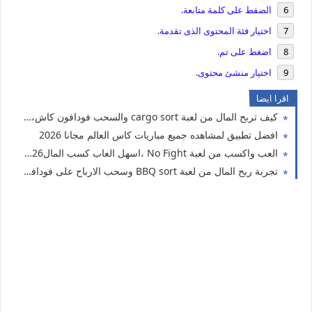
الضفط على كلمة متابعة.
اختيار فئة المحتوى الذى تقدمة.
اضغط على تم.
اختيار منشئ محتوى.
اقرا ايضا
كيف تربح المال من لعبة cargo sort والسحب فودافون كاش، افضل العاب الربح من الانترنت للمبتدئين
افضل تطبيق لمشاهده جميع مباريات كاس العالم مجانا 2026
العب واكسب من لعبة No Fight ،اسهل العاب كسب المال2026
تجربة ربح المال من لعبة BBQ sort وسحب الارباح على فودافون كاش اورنج كاش فورى