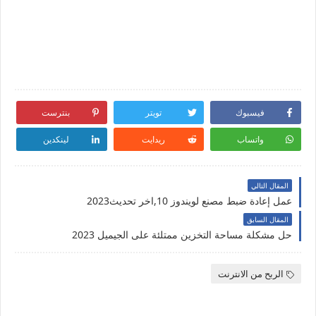
فيسبوك
تويتر
بنترست
واتساب
ريدايت
لينكدين
المقال التالي
عمل إعادة ضبط مصنع لويندوز 10,اخر تحديث2023
المقال السابق
حل مشكلة مساحة التخزين ممتلئة على الجيميل 2023
الربح من الانترنت