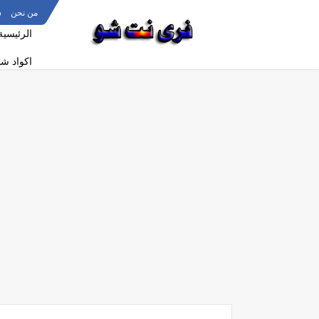
من نحن
س
الرئيسية
اكواد ش