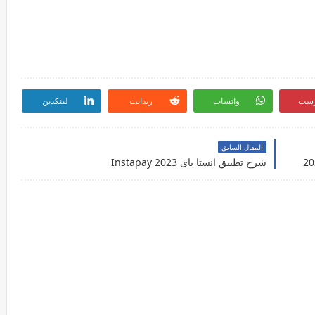
رست
واتساب
ريدايت
لينكدين
المقال السابق
شرح تطبيق انستا باى Instapay 2023