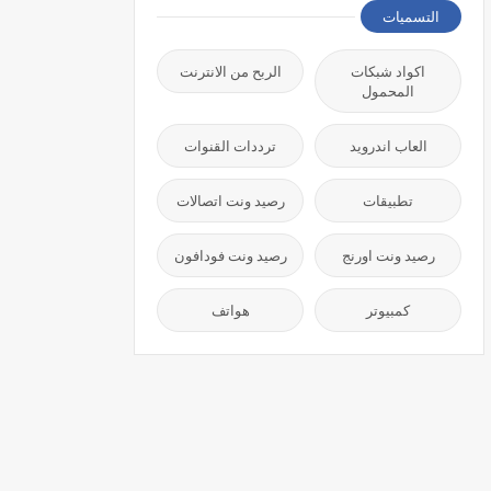
التسميات
اكواد شبكات
الربح من الانترنت
المحمول
العاب اندرويد
ترددات القنوات
تطبيقات
رصيد ونت اتصالات
رصيد ونت اورنج
رصيد ونت فودافون
كمبيوتر
هواتف