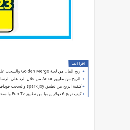
حل مشكل
اقرا ايضا
ربح المال من لعبة Golden Merge والسحب على فودافون كاش ،اورنج كاش،اتصالات كاش
الربح من تطبيق Amar من خلال الرد على الرسائل و السحب فودافون كاش
كيفية الربح من تطبيق spark Joy والسحب فودافون كاش
كيف تربح 6 دولار يوميا من تطبيق Fun Tv والسحب فودافون كاش