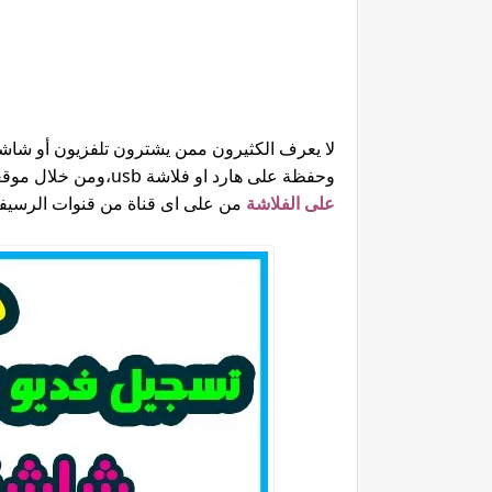
لا يعرف الكثيرون ممن يشترون تلفزيون أو ش
وحفظة على هارد او فلاشة usb،ومن خلال موقعنا الفريد والمتميز سوف اشرح لكم
على الفلاشة
من على اى قناة من قنوات الرسيفر