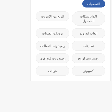
التسميات
اكواد شبكات
الربح من الانترنت
المحمول
العاب اندرويد
ترددات القنوات
تطبيقات
رصيد ونت اتصالات
رصيد ونت اورنج
رصيد ونت فودافون
كمبيوتر
هواتف