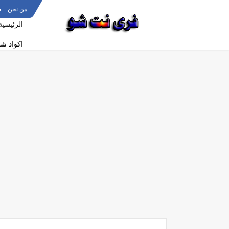
من نحن
س
الرئيسية
اكواد ش