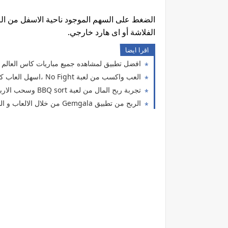
الضغط على السهم الموجود ناحية الاسفل من الر
الفلاشة أو اى هارد خارجي.
اقرا ايضا
افضل تطبيق لمشاهده جميع مباريات كاس العالم مجانا
العب واكسب من لعبة No Fight ،اسهل العاب كسب المال2026
تجربة ربح المال من لعبة BBQ sort وسحب الارباح على فودافون كاش اورنج كاش فورى
الربح من تطبيق Gemgala من خلال الالعاب و السحب على الكاش