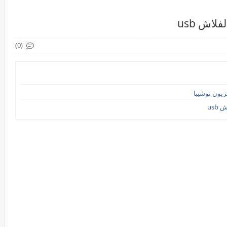
لاش usb
(0)
usb