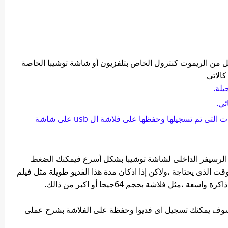
ل من الريموت كنترول الخاص بتلفزيون أو شاشة توشيبا الخاصة
كالاتى
يلة.
ئي.
ثالث اختيار وهو خاص بمكان حفظ الفيديوهات التى تم تسجيلها وحفظها على فلاشة ال usb على شاشة
 الرسيفر الداخلى لشاشة توشيبا بشكل أسرع فيمكنك الضغط
قت الذى يحتاجة ،ولاكن إذا اذكان مدة هذا الفديو طويلة مثل فيلم
ل فلاشة بحجم 64جيجا أو اكبر من ذالك.
 سوف يمكنك تسجيل اى فديوا وحفظة على الفلاشة بشرح عملى