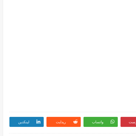
رست
واتساب
ريدايت
لينكدين