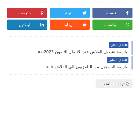
فيسبوك
تويتر
بنترست
واتساب
ريدايت
لينكدين
المقال التالي
طريقة تشغيل الفلاش عند الاتصال للايفون ios2023
المقال السابق
طريقة التسجيل من التلفزيون الى الفلاش usb
ترددات القنوات