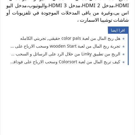
HDMI،مدخل HDMI 2،مدخل HDMI 3،واليوتيوب،مدخل اليو
اس بى،وغيرة من باقى المدخلات الموجودة في تلفزيونات أو
شاشات توشيبا الاسمارت ،
اقرا ايضا
هل ربح المال من لعبة color pals حقيقى, تجربتي الكامله
تجربة ربح المال من لعبة wooden Start وسحب الارباح على فودافون كاش اورنج كاش فورى
الربح من تطبيق Linky من خلال الرد على الرسائل و السحب على فودافون كاش
كيف تربح المال من لعبة Colorsort وسحب الارباح على فودافون كاش