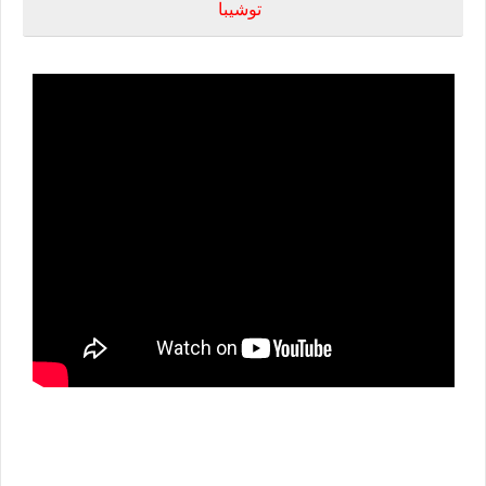
توشيبا