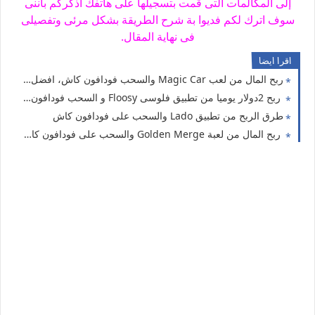
إلى المكالمات التى قمت بتسجيلها على هاتفك اذكركم بأننى
سوف اترك لكم فديوا بة شرح الطريقة بشكل مرئى وتفصيلى
فى نهاية المقال.
اقرا ايضا
ربح المال من لعب Magic Car والسحب فودافون كاش، افضل العاب الربح من الانترنت للمبتدئين
ربح 2دولار يوميا من تطبيق فلوسى Floosy و السحب فودافون كاش
طرق الربح من تطبيق Lado والسحب على فودافون كاش
ربح المال من لعبة Golden Merge والسحب على فودافون كاش ،اورنج كاش،اتصالات كاش