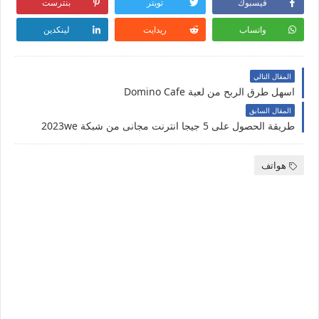
فيسبوك
تويتر
بنترست
واتساب
ريدايت
لينكدين
المقال التالي
اسهل طرق الربح من لعبة Domino Cafe
المقال السابق
طريقة الحصول على 5 جيجا انترنت مجانى من شبكة 2023we
هواتف