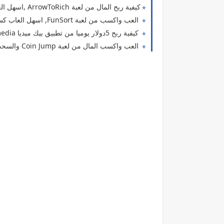
كيفية ربح المال من لعبة ArrowToRich ,اسهل العاب كسب المال2026
العب واكسب من لعبة FunSort, اسهل العاب كسب المال2026
كيفية ربح 5دولار يوميا من تطبيق بيك ميديا Bikmedia والسحب فودافون كاش وبينانس
العب واكسب المال من لعبة Coin Jump والسحب فودافون كاش.