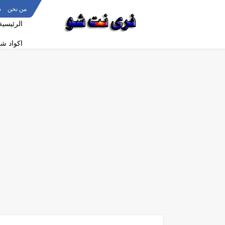
من نحن
س
الرئيسية
اكواد ش