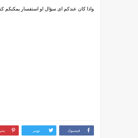
واذا كان عندكم اى سؤال او استفسار يمكنكم كت
فيسبوك
تويتر
بنت