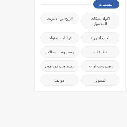
التسميات
اكواد شبكات
الربح من الانترنت
المحمول
العاب اندرويد
ترددات القنوات
تطبيقات
رصيد ونت اتصالات
رصيد ونت اورنج
رصيد ونت فودافون
كمبيوتر
هواتف