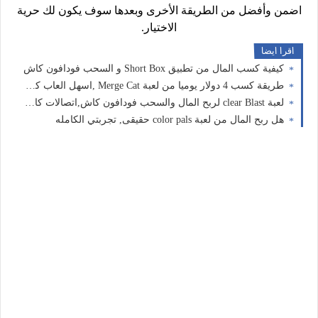
اضمن وأفضل من الطريقة الأخرى وبعدها سوف يكون لك حرية
الاختيار.
اقرا ايضا
كيفية كسب المال من تطبيق Short Box و السحب فودافون كاش
طريقة كسب 4 دولار يوميا من لعبة Merge Cat ,اسهل العاب كسب المال2026
لعبة clear Blast لربح المال والسحب فودافون كاش,اتصالات كاش ،اورنج كاش
هل ربح المال من لعبة color pals حقيقى, تجربتي الكامله