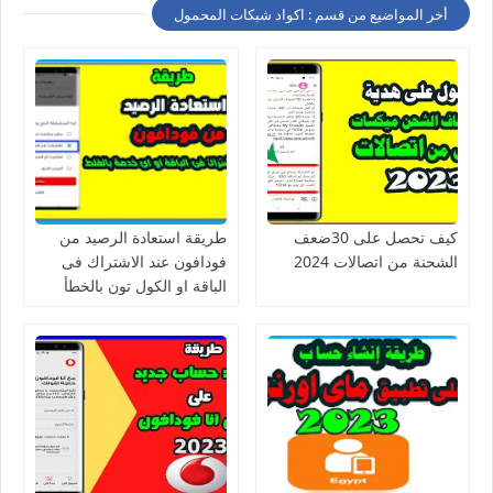
أخر المواضيع من قسم : اكواد شبكات المحمول
كيف تحصل على 30ضعف
طريقة استعادة الرصيد من
الشحنة من اتصالات 2024
فودافون عند الاشتراك فى
الباقة او الكول تون بالخطأ