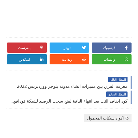
فيسبوك
تويتر
بنترست
واتساب
ريدايت
لينكدين
المقال التالي
معرفة الفرق بين مميزات انشاء مدونة بلوجر ووردبريس 2022
المقال السابق
كود ايقاف النت بعد انتهاء الباقة لمنع سحب الرصيد لشبكة فودافون واتصالات2022
اكواد شبكات المحمول