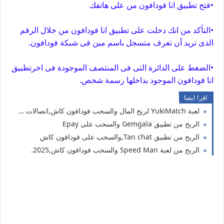
•فتح تطبيق انا فودافون من على هاتفك
•التأكد من انك دخلت على تطبيق انا فودافون من خلال الرقم
الذى تريد أن تعرف متسجل باسم مين فى شبكة فودافون.
•الضغط على الدائرة التى فى المنتصف الموجودة فى اخرتطبيق
انا فودافون الموجود بداخلها رسمة شخص.
اقرا ايضا
لعبة YukiMatch لربح المال والسحب فودافون كاش,اتصالات كاش ،اورنج كاش
الربح من تطبيق Gemgala والسحب على Epay
الربح من تطبيق Tan chat,والسحب على فودافون كاش
الربح من لعبة Speed Man والسحب فودافون كاش,2025.