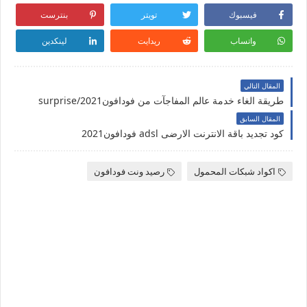
فيسبوك
تويتر
بنترست
واتساب
ريدايت
لينكدين
المقال التالي
طريقة الغاء خدمة عالم المفاجآت من فودافون2021/surprise
المقال السابق
كود تجديد باقة الانترنت الارضى adsl فودافون2021
اكواد شبكات المحمول
رصيد ونت فودافون