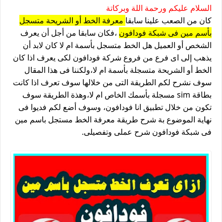
السلام عليكم ورحمة اللة وبركاتة
كان من الصعب علينا سابقا
معرفة الخط أو الشريحة متسجل
بأسم مين فى شبكة فودافون
،فكان سابقا من أجل أن يعرف
الشخص أو العميل هل الخط متسجل بأسمة ام لا كان لابد أن
يذهب إلى اى فرع من فروع شركة فودافون لكى يعرف اذا كان
الخط أو الشريحة متسجلة بأسمة ام لا،ولكننا فى هذا المقال
سوف نشرح لكم الطريقة التى من خلالها سوف تعرف اذا كانت
بطاقة sim مسجلة بأسمك الخاص ام لا،وهذة الطريقة سوف
تكون من خلال تطبيق انا فودافون، وسوف أضع لكم فديوا فى
نهاية الموضوع بة شرح طريقة معرفة الخط مستجل باسم مين
فى شبكة فودافون شرح عملى وتفصيلى.