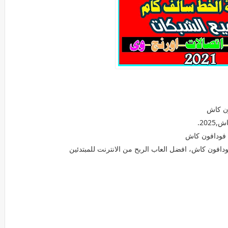
 من فودافون,اورنج,موبينيل,اتصالات,وى2021