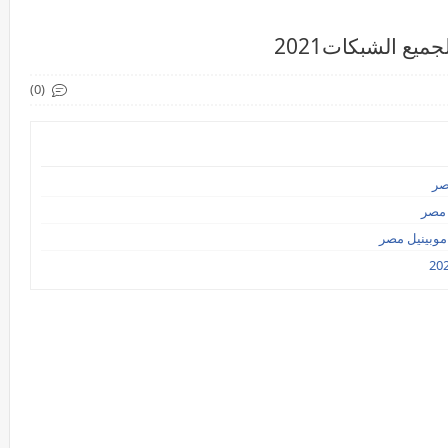
يع الشبكات2021
(0)
صر
 مصر
موبينيل مصر