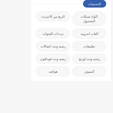
التسميات
اكواد شبكات
الربح من الانترنت
المحمول
العاب اندرويد
ترددات القنوات
تطبيقات
رصيد ونت اتصالات
رصيد ونت اورنج
رصيد ونت فودافون
كمبيوتر
هواتف