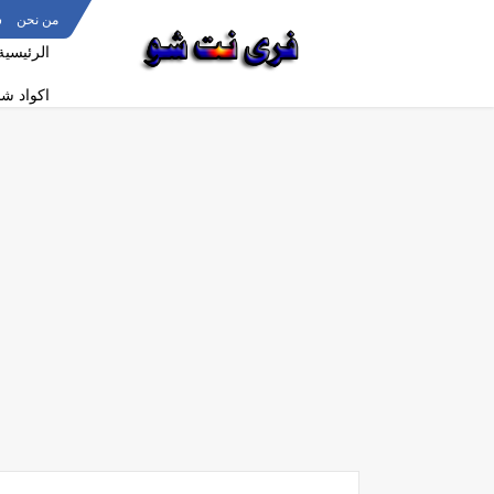
من نحن
س
الرئيسية
اكواد ش