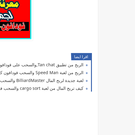
كود معرفة المبلغ المستلف
اقرا ايضا
الربح من تطبيق Tan chat,والسحب على فودافون كاش
الربح من لعبة Speed Man والسحب فودافون كاش,2025.
لعبة جديدة لربح المال BilliardMaster والسحب فودافون كاش
كيف تربح المال من لعبة cargo sort والسحب فودافون كاش، افضل العاب الربح من الانترنت للمبتدئين