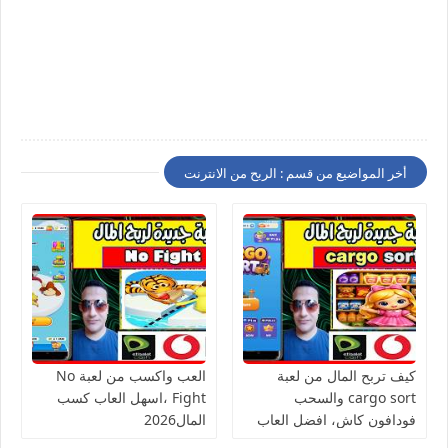
أخر المواضيع من قسم : الربح من الانترنت
كيف تربح المال من لعبة
العب واكسب من لعبة No
cargo sort والسحب
Fight ،اسهل العاب كسب
فودافون كاش، افضل العاب
المال2026
الربح من الانترنت للمبتدئين