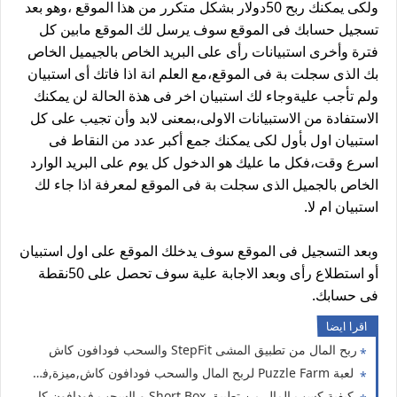
ولكى يمكنك ربح 50دولار بشكل متكرر من هذا الموقع ،وهو بعد
تسجيل حسابك فى الموقع سوف يرسل لك الموقع مابين كل
فترة وأخرى استبيانات رأى على البريد الخاص بالجيميل الخاص
بك الذى سجلت بة فى الموقع،مع العلم انة اذا فاتك أى استبيان
ولم تأجب عليةوجاء لك استبيان اخر فى هذة الحالة لن يمكنك
الاستفادة من الاستبيانات الاولى،بمعنى لابد وأن تجيب على كل
استبيان اول بأول لكى يمكنك جمع أكبر عدد من النقاط فى
اسرع وقت،فكل ما عليك هو الدخول كل يوم على البريد الوارد
الخاص بالجميل الذى سجلت بة فى الموقع لمعرفة اذا جاء لك
استبيان ام لا.
وبعد التسجيل فى الموقع سوف يدخلك الموقع على اول استبيان
أو استطلاع رأى وبعد الاجابة علية سوف تحصل على 50نقطة
فى حسابك.
اقرا ايضا
ربح المال من تطبيق المشى StepFit والسحب فودافون كاش
لعبة Puzzle Farm لربح المال والسحب فودافون كاش,ميزة,فورى, باي بال
كيفية كسب المال من تطبيق Short Box و السحب فودافون كاش