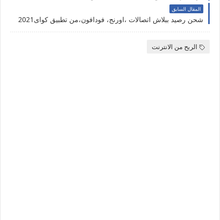
المقال السابق
شحن رصيد ببلاش اتصالات ،اورنج، فودافون،من تطبيق كواى2021
الربح من الانترنت