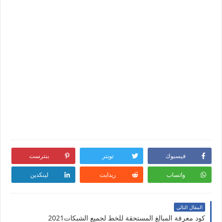
فيسبوك
تويتر
بنترست
واتساب
ريدايت
لينكدين
المقال التالي
كود معرفة المبالغ المستحقة للخط لجميع الشبكات2021