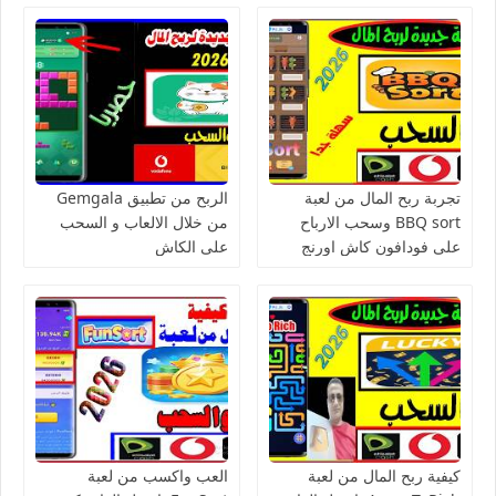
تجربة ربح المال من لعبة
الربح من تطبيق Gemgala
BBQ sort وسحب الارباح
من خلال الالعاب و السحب
على فودافون كاش اورنج
على الكاش
كاش فورى
كيفية ربح المال من لعبة
العب واكسب من لعبة