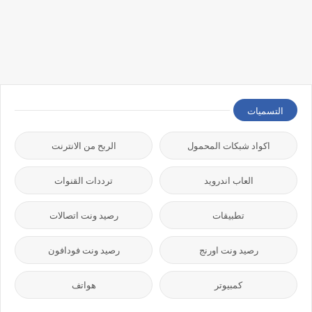
التسميات
اكواد شبكات المحمول
الربح من الانترنت
العاب اندرويد
ترددات القنوات
تطبيقات
رصيد ونت اتصالات
رصيد ونت اورنج
رصيد ونت فودافون
كمبيوتر
هواتف