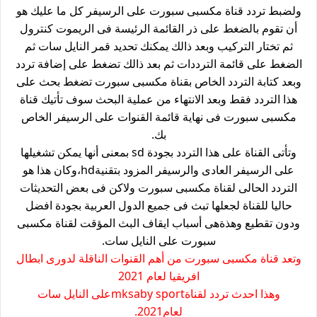
ولضبط تردد قناة مكسبى سبورت على الرسيفر كل ما عليك هو
أن تقوم بالضغط على ذر القائمة الرئيسة فى الريموت كنترول
ثم تختار التركيب وبعد ذالك يمكنك تحديد قمر النايل سات ثم
الضغط على قائمة الترددات ثم بعد ذالك تضغط على إضافة تردد
وبعد كتابة التردد الخاص بقناة مكسبى سبورت تضغط بحث على
هذا التردد فقط وبعد الانتهاء من عملية البحث سوف تأتيك قناة
مكسبى سبورت فى نهاية قائمة القنوات على الرسيفر الخاص
بك.
وتأتى القناة على هذا التردد بجودة sd بمعنى أنها يمكن تشغيلها
على الرسيفر العادى والرسيفر المزود بتقنيةhd،وكان هذا هو
التردد الحالى لقناة مكسبى سبورت ولاكن فى بعض التحديثات
حاليا للقناة لجعلها تبث فى جميع الدول العربية بجودة افضل
ودون تقطيع وهذةهى أسباب ايقاف البث المؤقت لقناة مكسبى
سبورت على النايل سات.
وتعد قناة مكسبى سبورت من أهم القنوات الناقلة لدورى ابطال
افريقيا لعام 2021
وهذا احدث تردد لقناةmksaby sportعلى النايل سات
لعام2021.