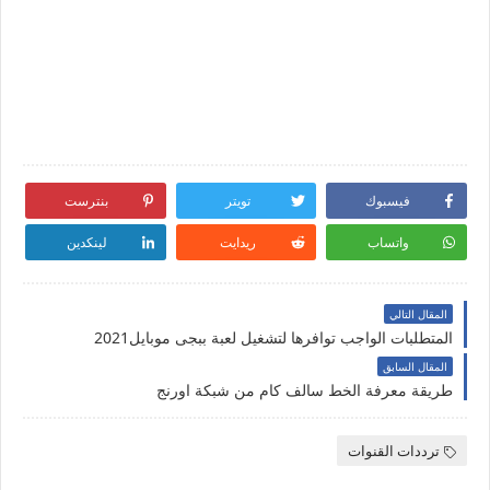
فيسبوك
تويتر
بنترست
واتساب
ريدايت
لينكدين
المقال التالي
المتطلبات الواجب توافرها لتشغيل لعبة ببجى موبايل2021
المقال السابق
طريقة معرفة الخط سالف كام من شبكة اورنج
ترددات القنوات