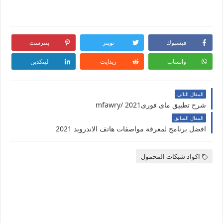
فيسبوك
تويتر
بنترست
واتساب
ريدايت
لينكدين
المقال التالي
شرح تطبيق ماى فورى2021 /mfawry
المقال السابق
افضل برنامج لمعرفة مواصفات هاتف الاندرويد 2021
اكواد شبكات المحمول