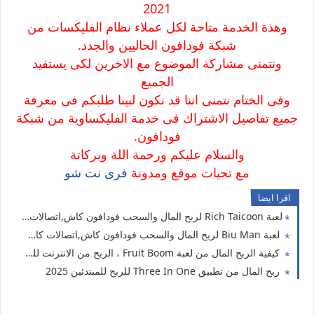
2021
وهذة الخدمة متاحة لكل عملاء نظام الفليكسات من
شبكة فودافون الحاليين والجدد.
ونتمنى مشاركة الموضوع مع الاخرين لكى يستفيد
الجميع
وفى الختام نتمنى اننا قد نكون لبينا طلبكم فى معرفة
جميع تفاصيل الاشتراك فى خدمة الفليكساوية من شبكة
فودافون.
والسلام عليكم ورحمة اللة وبركاتة
مع تحيات موقع ومدونة
فرى نت شو
اقرا ايضا
لعبة Rich Taicoon لربح المال والسحب فودافون كاش,اتصالات كاش ،اورنج كاش
لعبة Biu Man لربح المال والسحب فودافون كاش,اتصالات كاش ،اورنج كاش
كيفية الربح المال من لعبة Fruit Boom ، الربح من الانترنت للمبتدئين
ربح المال من تطبيق Three In One للربح للمبتدئين 2025