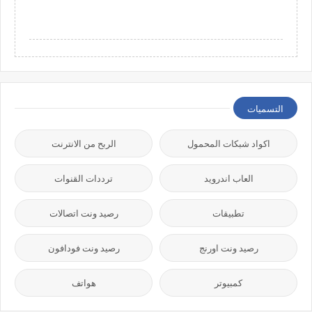
التسميات
اكواد شبكات المحمول
الربح من الانترنت
العاب اندرويد
ترددات القنوات
تطبيقات
رصيد ونت اتصالات
رصيد ونت اورنج
رصيد ونت فودافون
كمبيوتر
هواتف