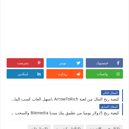
فيسبوك
تويتر
بنترست
واتساب
ريدايت
لينكدين
المقال التالي
كيفية ربح المال من لعبة ArrowToRich ,اسهل العاب كسب المال2026
المقال السابق
كيفية ربح 5دولار يوميا من تطبيق بيك ميديا Bikmedia والسحب فودافون كاش وبينانس
الربح من الانترنت
العاب اندرويد
تطبيقات