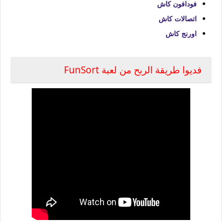
فودافون كاش
اتصالات كاش
اورنج كاش
فديوا طريقة الربح من لعبة FunSort