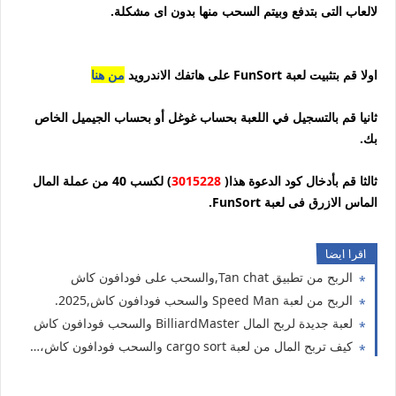
لالعاب التى بتدفع وبيتم السحب منها بدون اى مشكلة.
اولا قم بتثبيت لعبة FunSort على هاتفك الاندرويد
من هنا
ثانيا قم بالتسجيل في اللعبة بحساب غوغل أو بحساب الجيميل الخاص
بك.
ثالثا قم بأدخال كود الدعوة هذا(
3015228
) لكسب 40 من عملة المال
الماس الازرق فى لعبة FunSort.
اقرا ايضا
الربح من تطبيق Tan chat,والسحب على فودافون كاش
الربح من لعبة Speed Man والسحب فودافون كاش,2025.
لعبة جديدة لربح المال BilliardMaster والسحب فودافون كاش
كيف تربح المال من لعبة cargo sort والسحب فودافون كاش، افضل العاب الربح من الانترنت للمبتدئين