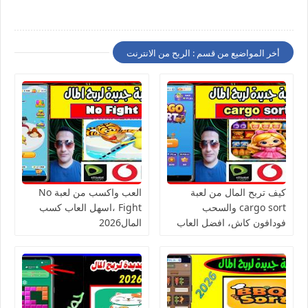
أخر المواضيع من قسم : الربح من الانترنت
كيف تربح المال من لعبة
العب واكسب من لعبة No
cargo sort والسحب
Fight ،اسهل العاب كسب
فودافون كاش، افضل العاب
المال2026
الربح من الانترنت للمبتدئين