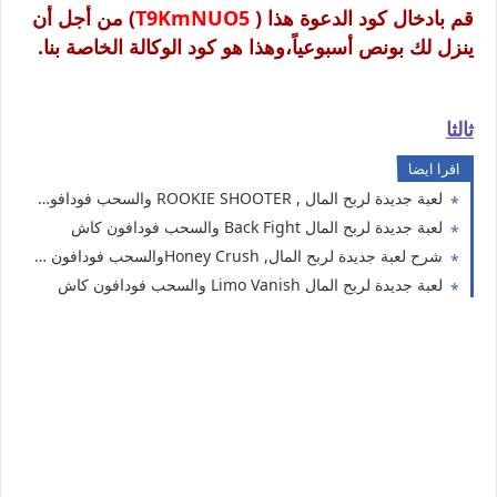
قم بادخال كود الدعوة هذا (
T9KmNUO5
) من أجل أن
ينزل لك بونص أسبوعياً،وهذا هو كود الوكالة الخاصة بنا.
ثالثا
اقرا ايضا
لعبة جديدة لربح المال , ROOKIE SHOOTER والسحب فودافون كاش2025
لعبة جديدة لربح المال Back Fight والسحب فودافون كاش
شرح لعبة جديدة لربح المال, Honey Crushوالسحب فودافون كاش,اتصالات كاش,اورنج كاش
لعبة جديدة لربح المال Limo Vanish والسحب فودافون كاش