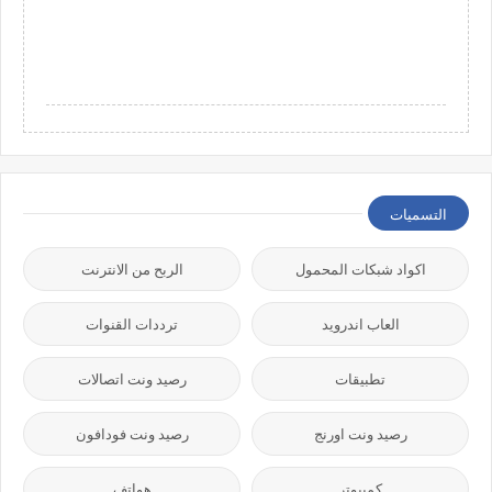
التسميات
اكواد شبكات المحمول
الربح من الانترنت
العاب اندرويد
ترددات القنوات
تطبيقات
رصيد ونت اتصالات
رصيد ونت اورنج
رصيد ونت فودافون
كمبيوتر
هواتف