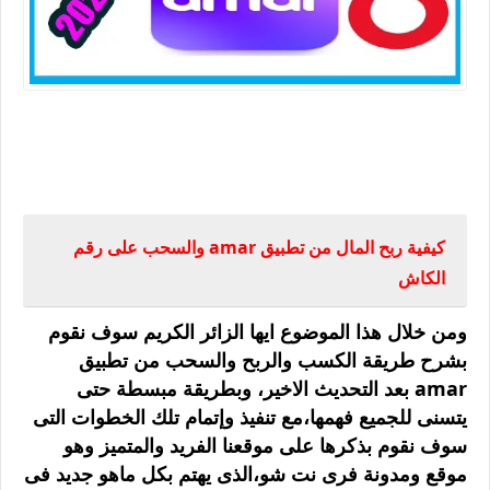
كيفية ربح المال من تطبيق amar والسحب على رقم
الكاش
كيفية ربح المال من تطبيق amar والسحب على رقم
الكاش
ومن خلال هذا الموضوع ايها الزائر الكريم سوف نقوم
بشرح طريقة الكسب والربح والسحب من تطبيق
amar بعد التحديث الاخير، وبطريقة مبسطة حتى
يتسنى للجميع فهمها،مع تنفيذ وإتمام تلك الخطوات التى
سوف نقوم بذكرها على موقعنا الفريد والمتميز وهو
موقع ومدونة فرى نت شو،الذى يهتم بكل ماهو جديد فى