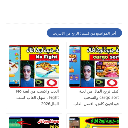
أخر المواضيع من قسم : الربح من الانترنت
كيف تربح المال من لعبة
العب واكسب من لعبة No
cargo sort والسحب
Fight ،اسهل العاب كسب
فودافون كاش، افضل العاب
المال2026
الربح من الانترنت للمبتدئين