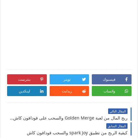
فيسبوك
تويتر
بنترست
واتساب
ريدايت
لينكدين
المقال التالي
ربح المال من لعبة Golden Merge والسحب على فودافون كاش ،اورنج كاش،اتصالات كاش
المقال السابق
كيفية الربح من تطبيق spark Joy والسحب فودافون كاش