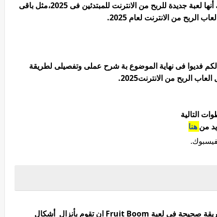
ومن لم يعرف لعبة Fruit Boom فأنى اقول لك أنها لعبة جديدة للربح من الانترنت للمبتدئين فى 2025،مثل باقى
 الربح من الانترنت لعام 2025.
كم فديوا فى نهاية الموضوع بة شرح عملى وتفصيلى لطريقة
ات التالية
هنا
فيسبوك.
كل ما عليكم عملة ياشباب من أجل أن تلعب بطريقة صحيحة فى لعبة Fruit Boom ان تقوم بأنزال أشكال