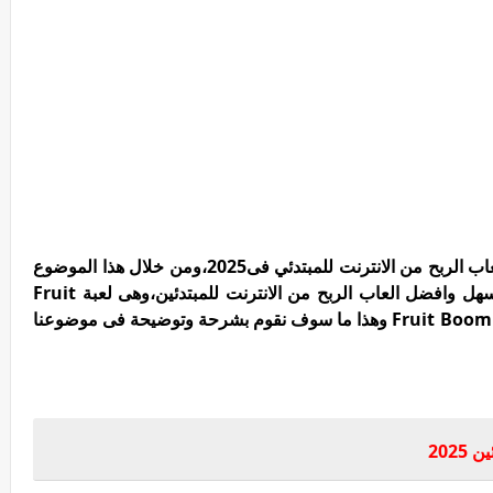
لعبة Fruit Boom هى لعبة جديدة من ضمن العاب الربح من الانترنت للمبتدئي فى2025،ومن خلال هذا الموضوع
سوف نقوم بشرح طريقة الربح والسحب من اسهل وافضل العاب الربح من الانترنت للمبتدئين،وهى لعبة Fruit
Boom كما يوجد اكثر من طريقة للربح من لعبة Fruit Boom وهذا ما سوف نقوم بشرحة وتوضيحة فى موضوعنا