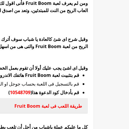
العاب الربح من النت للمبتدئين، وتعد من اصدق العاب
وقبل شرح اى شئ كالعادة يا شباب سوف أترك ل
الربح من لعبة Fruit Boom والتى هى من اسهل العاب الربح من الانترنت2025.
وقبل اى اشئ يجب عليك أولا أن تقوم بعمل الخطو
قم بتثبيت لعبة Fruit Boom هاتفك الاندرويد من
قم بالتسجيل فى اللعبة بحساب جوجل او ال
قم بأدخال كود الدعوة هذا(
10548709
)
طريقة اللعب فى لعبة Fruit Boom