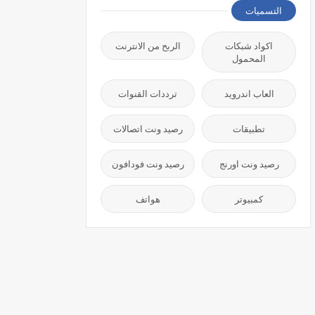
التسميات
اكواد شبكات
الربح من الانترنت
المحمول
العاب اندرويد
ترددات القنوات
تطبيقات
رصيد ونت اتصالات
رصيد ونت اورنج
رصيد ونت فودافون
كمبيوتر
هواتف