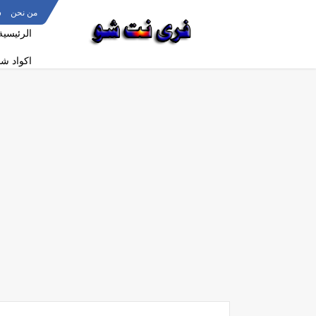
من نحن
س
الرئيسية
اكواد ش