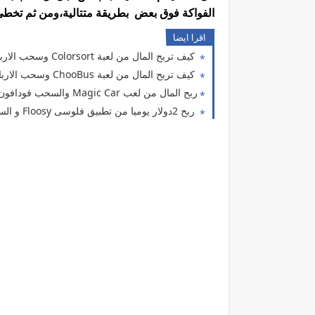
الفواكة فوق بعض بطريقة متتالية،ومن ثم تخطى 
اقرا ايضا
كيف تربح المال من لعبة Colorsort وسحب الارباح على فودافون كاش
كيف تربح المال من لعبة ChooBus وسحب الارباح على فودافون كاش
ربح المال من لعب Magic Car والسحب فودافون كاش، افضل العاب الربح من الانترنت للمبتدئين
ربح 2دولار يوميا من تطبيق فلوسى Floosy و السحب فودافون كاش