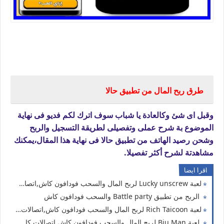
شرح برنامج حالا,ربح المال من تطبيق حالا,الربح من التطبيقات
طرق ربح المال من تطبيق حالا
وقبل اى شئ وكالعادة يا شباب سوف اترك لكم فديو فى نهاية
الموضوع بة شرح عملى وتفصيلى لطريقة التسجيل والربح
وشحن رصيد الهاتف من تطبيق حالا فى نهاية هذا المقال،يمكنك
مشاهدتة لشرح أكثر تفصيلا.
اقرا ايضا
لعبة Lucky unscrew لربح المال والسحب فودافون كاش,اتصالات كاش ،اورنج كاش
الربح من تطبيق Battle party والسحب فودافون كاش
لعبة Rich Taicoon لربح المال والسحب فودافون كاش,اتصالات كاش ،اورنج كاش
لعبة Biu Man لربح المال والسحب فودافون كاش,اتصالات كاش ،اورنج كاش