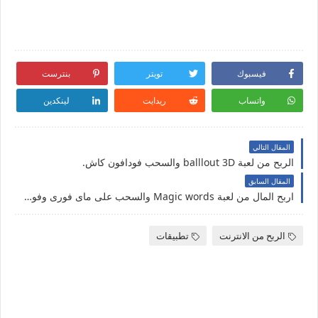
فيسبوك
تويتر
بنترست
واتساب
ريدايت
لينكدين
المقال التالي
الربح من لعبة balllout 3D والسحب فودافون كاش.
المقال السابق
اربح المال من لعبة Magic words والسحب على ماى فورى وفودافون كاش وبايبال.
الربح من الانترنت
تطبيقات