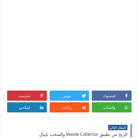
فيسبوك
تويتر
بنترست
واتساب
ريدايت
لينكدين
المقال التالي
الربح من تطبيق Waste Collector والسحب بايبال