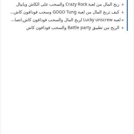
ربح المال من لعبة Crazy Rock والسحب على الكاش وبايبال
كيف تربح المال من لعبة GOGO Tung وسحب فودافون كاش، افضل العاب الربح من الانترنت للمبتدئين
لعبة Lucky unscrew لربح المال والسحب فودافون كاش,اتصالات كاش ،اورنج كاش
الربح من تطبيق Battle party والسحب فودافون كاش