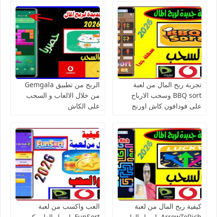
تجربة ربح المال من لعبة
الربح من تطبيق Gemgala
BBQ sort وسحب الارباح
من خلال الالعاب و السحب
على فودافون كاش اورنج
على الكاش
كاش فورى
كيفية ربح المال من لعبة
العب واكسب من لعبة
ArrowToRich ,اسهل العاب
FunSort, اسهل العاب كسب