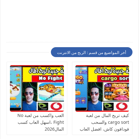
أخر المواضيع من قسم : الربح من الانترنت
كيف تربح المال من لعبة
العب واكسب من لعبة No
cargo sort والسحب
Fight ،اسهل العاب كسب
فودافون كاش، افضل العاب
المال2026
الربح من الانترنت للمبتدئين