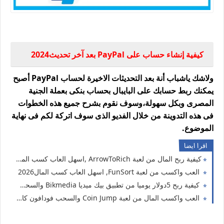
طريقة إنشاء حساب على باى بال 2024
كيفية إنشاء حساب على PayPal بعد آخر تحديث2024
ولاشك ياشباب أنة بعد التحديثات الاخيرة لحساب PayPal أصبح
يمكنك ربط حسابك على البايبال بحساب بنكى بعملة الجنية
المصرى وبكل سهولة،وسوف نقوم بشرح جميع هذه الخطوات
فى هذه التدوينة من خلال الفديو الذى سوف اتركة لكم فى نهاية
الموضوع.
اقرا ايضا
كيفية ربح المال من لعبة ArrowToRich ,اسهل العاب كسب المال2026
العب واكسب من لعبة FunSort, اسهل العاب كسب المال2026
كيفية ربح 5دولار يوميا من تطبيق بيك ميديا Bikmedia والسحب فودافون كاش وبينانس
العب واكسب المال من لعبة Coin Jump والسحب فودافون كاش.