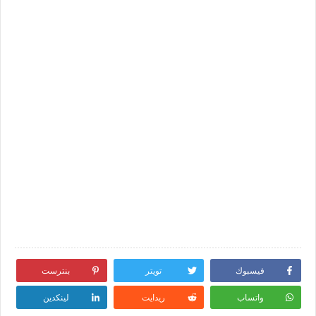
فيسبوك
تويتر
بنترست
واتساب
ريدايت
لينكدين