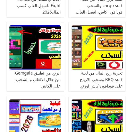
cargo sort والسحب
Fight ،اسهل العاب كسب
فودافون كاش، افضل العاب
المال2026
الربح من الانترنت للمبتدئين
تجربة ربح المال من لعبة
الربح من تطبيق Gemgala
BBQ sort وسحب الارباح
من خلال الالعاب و السحب
على فودافون كاش اورنج
على الكاش
كاش فورى