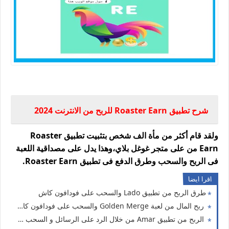
شرح تطبيق Roaster Earn للربح من الانترنت للمبتدئين 2024
شرح تطبيق Roaster Earn للربح من الانترنت 2024
ولقد قام أكثر من مأة الف شخص بتثبيت تطبيق Roaster
Earn من على متجر غوغل بلاي،وهذا يدل على مصداقية اللعبة
فى الربح والسحب وطرق الدفع فى تطبيق Roaster Earn.
اقرا ايضا
طرق الربح من تطبيق Lado والسحب على فودافون كاش
ربح المال من لعبة Golden Merge والسحب على فودافون كاش ،اورنج كاش،اتصالات كاش
الربح من تطبيق Amar من خلال الرد على الرسائل و السحب فودافون كاش