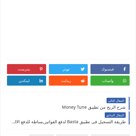
فيسبوك
تويتر
بنترست
واتساب
ريدايت
لينكدين
المقال التالي
شرح الربح من تطبيق Money Tune
المقال السابق
طريقة التسجيل فى تطبيق Basta لدفع الفواتير,بساطة للدفع الالكتروني