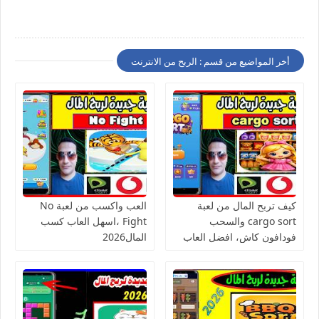
أخر المواضيع من قسم : الربح من الانترنت
كيف تربح المال من لعبة
العب واكسب من لعبة No
cargo sort والسحب
Fight ،اسهل العاب كسب
فودافون كاش، افضل العاب
المال2026
الربح من الانترنت للمبتدئين