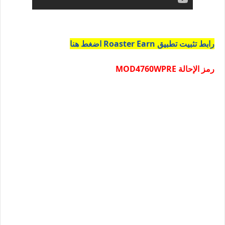
رابط تثبيت تطبيق Roaster Earn اضغط هنا
رمز الإحالة MOD4760WPRE