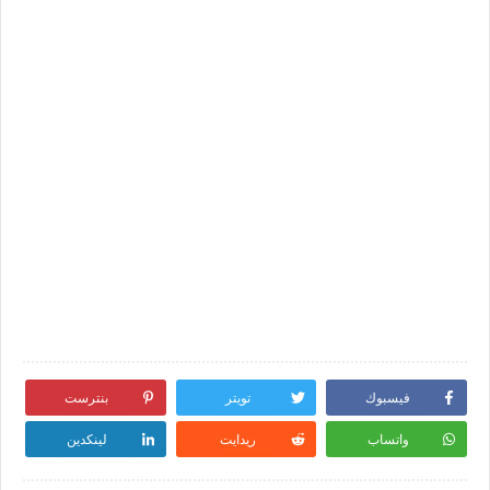
فيسبوك
تويتر
بنترست
واتساب
ريدايت
لينكدين