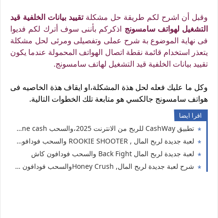
وقبل أن اشرح لكم طريقة حل مشكلة
تقييد بيانات الخلفية قيد
التشغيل لهواتف سامسونج
اذكركم بأننى سوف أترك لكم فديوا
فى نهاية الموضوع بة شرح عملى وتفصيلى ومرئى لحل مشكلة
يتعذر استخدام قائمة نقطة اتصال الهواتف المحمولة عندما يكون
تقييد بيانات الخلفية قيد التشغيل لهاتف سامسونج.
وكل ما عليك فعله لحل هذة المشكلة،او ايقاف هذة الخاصيه فى
هواتف سامسونج جالكسي هو متابعة تلك الخطوات التالية.
اقرا ايضا
تطبيق CashWay للربح من الانترنت 2025،والسحب Vodafone cash
لعبة جديدة لربح المال , ROOKIE SHOOTER والسحب فودافون كاش2025
لعبة جديدة لربح المال Back Fight والسحب فودافون كاش
شرح لعبة جديدة لربح المال, Honey Crushوالسحب فودافون كاش,اتصالات كاش,اورنج كاش