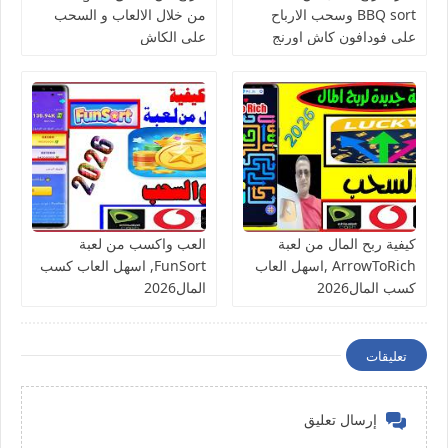
BBQ sort وسحب الارباح
من خلال الالعاب و السحب
على فودافون كاش اورنج
على الكاش
كاش فورى
كيفية ربح المال من لعبة
العب واكسب من لعبة
ArrowToRich ,اسهل العاب
FunSort, اسهل العاب كسب
كسب المال2026
المال2026
تعليقات
إرسال تعليق