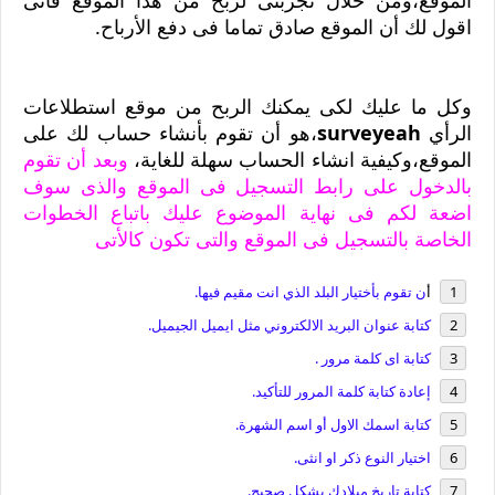
الموقع،ومن خلال تجربتى لربح من هذا الموقع فأنى
اقول لك أن الموقع صادق تماما فى دفع الأرباح.
وكل ما عليك لكى يمكنك الربح من موقع استطلاعات
الرأي
surveyeah
،هو أن تقوم بأنشاء حساب لك على
الموقع،وكيفية انشاء الحساب سهلة للغاية،
وبعد أن تقوم
بالدخول على رابط التسجيل فى الموقع والذى سوف
اضعة لكم فى نهاية الموضوع عليك باتباع الخطوات
الخاصة بالتسجيل فى الموقع والتى تكون كالأتى
أ
ن تقوم بأختيار البلد الذي انت مقيم فيها.
كتابة عنوان البريد الالكتروني مثل ايميل الجيميل.
كتابة اى كلمة مرور .
إعادة كتابة كلمة المرور للتأكيد.
كتابة اسمك الاول أو اسم الشهرة.
اختيار النوع ذكر او انثى.
كتابة تاريخ ميلادك بشكل صحيح.