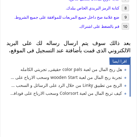
كتابة الرمز البريدي الخاص ببلدك.
ضع علامة صح داخل جميع المربعات للموافقة على جميع الشروط.
قم بالضغط على اشتراك.
بعد ذالك سوف يتم ارسال رساله لك على البريد
الالكتروني الذى قمت بأضافتة عند التسجيل فى الموقع،
اقرا ايضا
هل ربح المال من لعبة color pals حقيقى, تجربتي الكامله
تجربة ربح المال من لعبة wooden Start وسحب الارباح على فودافون كاش اورنج كاش فورى
الربح من تطبيق Linky من خلال الرد على الرسائل و السحب على فودافون كاش
كيف تربح المال من لعبة Colorsort وسحب الارباح على فودافون كاش