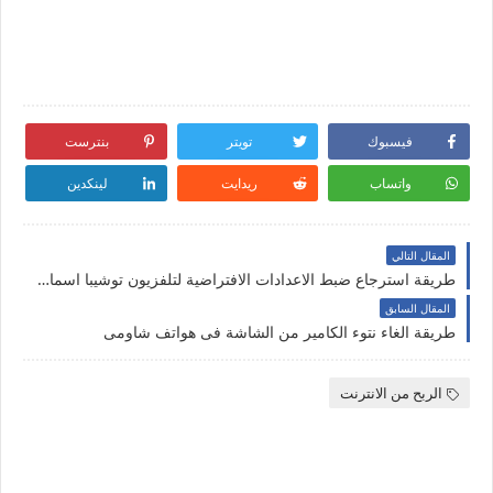
فيسبوك
تويتر
بنترست
واتساب
ريدايت
لينكدين
المقال التالي
طريقة استرجاع ضبط الاعدادات الافتراضية لتلفزيون توشيبا اسمارت 2023
المقال السابق
طريقة الغاء نتوء الكامير من الشاشة فى هواتف شاومى
الربح من الانترنت