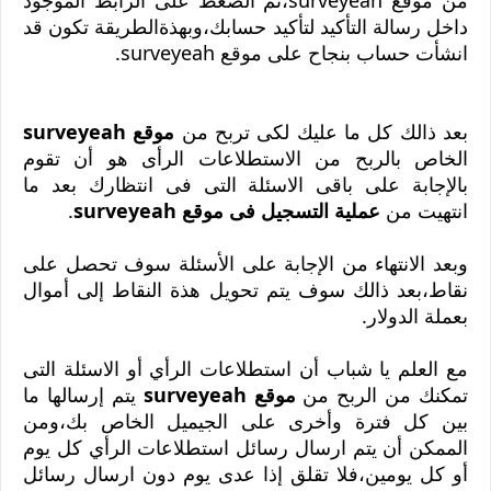
من موقع surveyeah،ثم الضغط على الرابط الموجود
داخل رسالة التأكيد لتأكيد حسابك،وبهذةالطريقة تكون قد
انشأت حساب بنجاح على موقع surveyeah.
بعد ذالك كل ما عليك لكى تربح من
موقع surveyeah
الخاص بالربح من الاستطلاعات الرأى هو أن تقوم
بالإجابة على باقى الاسئلة التى فى انتظارك بعد ما
انتهيت من
عملية التسجيل فى موقع surveyeah
.
وبعد الانتهاء من الإجابة على الأسئلة سوف تحصل على
نقاط،بعد ذالك سوف يتم تحويل هذة النقاط إلى أموال
بعملة الدولار.
مع العلم يا شباب أن استطلاعات الرأي أو الاسئلة التى
تمكنك من الربح من
موقع surveyeah
يتم إرسالها ما
بين كل فترة وأخرى على الجيميل الخاص بك،ومن
الممكن أن يتم ارسال رسائل استطلاعات الرأي كل يوم
أو كل يومين،فلا تقلق إذا عدى يوم دون ارسال رسائل