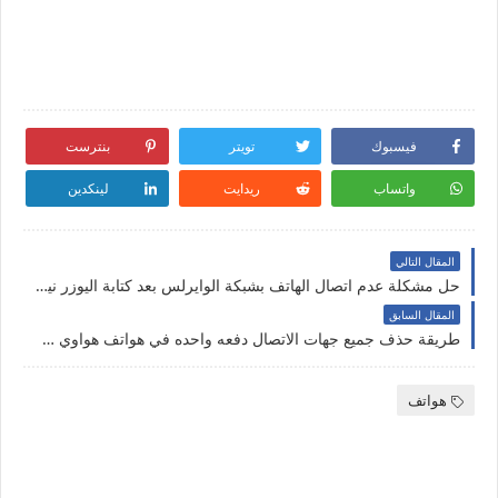
فيسبوك
تويتر
بنترست
واتساب
ريدايت
لينكدين
المقال التالي
حل مشكلة عدم اتصال الهاتف بشبكة الوايرلس بعد كتابة اليوزر نيم والباسورد
المقال السابق
طريقة حذف جميع جهات الاتصال دفعه واحده في هواتف هواوي 2023
هواتف