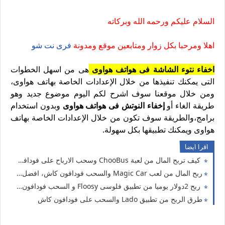
السلام عليكم ورحمه الله وبركاته
اهلا ومرحبا بكل زوار ومتابعين موقع ومدونة
فرى نت شو
اخفاء نتوء الشاشة فى هواتف هواوى
هى من اسهل الخطوات
التى يمكنك تنفيذها من خلال الإعدادات الخاصة بهاتف هواوى،
ومن خلال موقعنا سوف اشرح لكم اليوم موضوع جديد وهو
طريقة الغاء أو
إخفاء النوتش فى هواتف هواوى
وبدون استخدام
برامج،والطريقة سوف تكون من خلال الإعدادات الخاصة بهاتف
هواوى ويمكنك تطبيقها بكل سهولة.
اقرا ايضا
كيف تربح المال من لعبة ChooBus وسحب الارباح على فودافون كاش
ربح المال من لعب Magic Car والسحب فودافون كاش، افضل العاب الربح من الانترنت للمبتدئين
ربح 2دولار يوميا من تطبيق فلوسى Floosy و السحب فودافون كاش
طرق الربح من تطبيق Lado والسحب على فودافون كاش