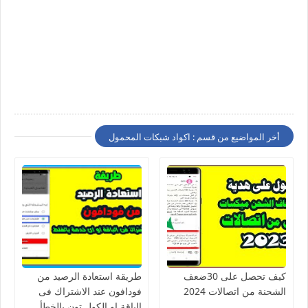
أخر المواضيع من قسم : اكواد شبكات المحمول
كيف تحصل على 30ضعف
طريقة استعادة الرصيد من
الشحنة من اتصالات 2024
فودافون عند الاشتراك فى
الباقة او الكول تون بالخطأ