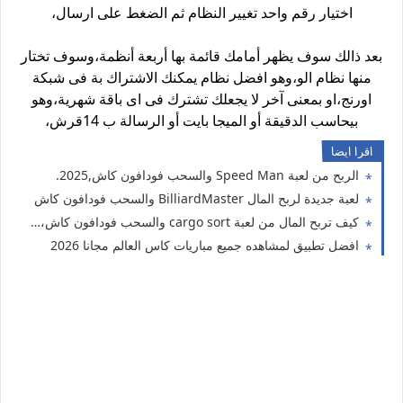
اختيار رقم واحد تغيير النظام ثم الضغط على ارسال،
بعد ذالك سوف يظهر أمامك قائمة بها أربعة أنظمة،وسوف تختار
منها نظام الو،وهو افضل نظام يمكنك الاشتراك بة فى شبكة
اورنج،او بمعنى آخر لا يجعلك تشترك فى اى باقة شهرية،وهو
بيحاسب الدقيقة أو الميجا بايت أو الرسالة ب 14قرش،
اقرا ايضا
الربح من لعبة Speed Man والسحب فودافون كاش,2025.
لعبة جديدة لربح المال BilliardMaster والسحب فودافون كاش
كيف تربح المال من لعبة cargo sort والسحب فودافون كاش، افضل العاب الربح من الانترنت للمبتدئين
افضل تطبيق لمشاهده جميع مباريات كاس العالم مجانا 2026