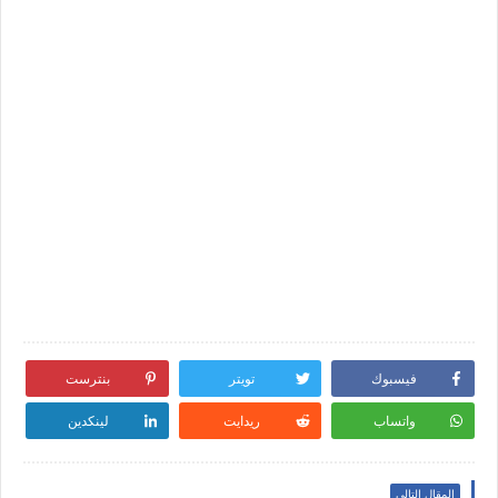
فيسبوك
تويتر
بنترست
واتساب
ريدايت
لينكدين
المقال التالي