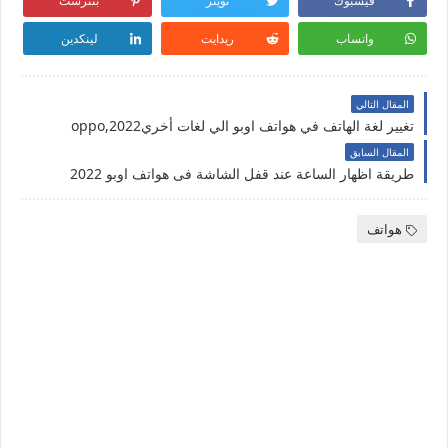
فيسبوك
تويتر
بنترست
واتساب
ريدايت
لينكدين
المقال التالي
تغيير لغة الهاتف في هواتف اوبو الي لغات أخريoppo,2022
المقال السابق
طريقة اظهار الساعة عند قفل الشاشة فى هواتف اوبو 2022
هواتف