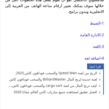
خلالها سوف يمكنك تغيير ارقام ساعة الهاتف من العربية إلى
الانجليزية وبدون برامج.
1-الضبط
2-الادارة العامة
3-اللغة
4-اضافة لغة
اقرا ايضا
الربح من لعبة Speed Man والسحب فودافون كاش,2025.
لعبة جديدة لربح المال BilliardMaster والسحب فودافون كاش
كيف تربح المال من لعبة cargo sort والسحب فودافون كاش، افضل العاب الربح من الانترنت للمبتدئين
افضل تطبيق لمشاهده جميع مباريات كاس العالم مجانا 2026