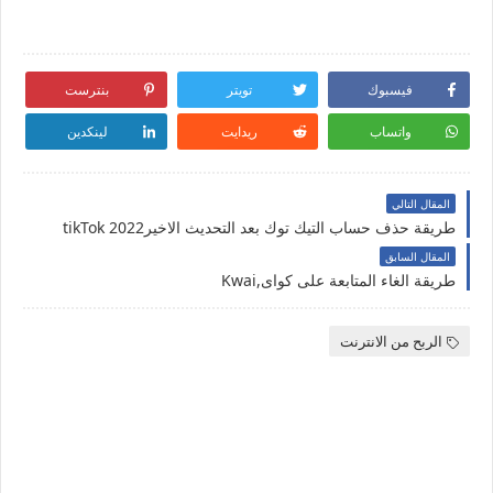
فيسبوك
تويتر
بنترست
واتساب
ريدايت
لينكدين
المقال التالي
طريقة حذف حساب التيك توك بعد التحديث الاخيرtikTok 2022
المقال السابق
طريقة الغاء المتابعة على كواى,Kwai
الربح من الانترنت