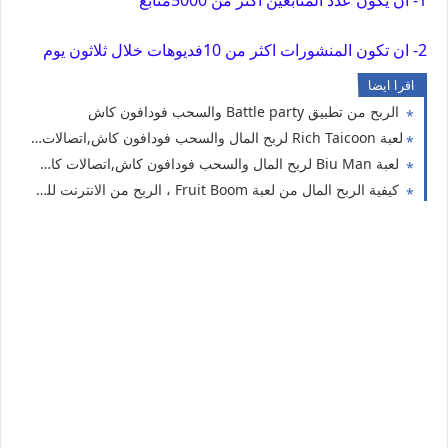
1- ان يكون عدد المتابعين اكثر من 5000متابع
2- ان تكون المنشورات اكثر من 10فديوهات خلال ثلاثون يوم
اقرا ايضا
الربح من تطبيق Battle party والسحب فودافون كاش
لعبة Rich Taicoon لربح المال والسحب فودافون كاش,اتصالات كاش ،اورنج كاش
لعبة Biu Man لربح المال والسحب فودافون كاش,اتصالات كاش ،اورنج كاش
كيفية الربح المال من لعبة Fruit Boom ، الربح من الانترنت للمبتدئين