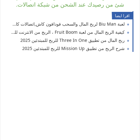
شئ من رصيدك عند الشحن من شبكة اتصالات.
اقرا ايضا
لعبة Biu Man لربح المال والسحب فودافون كاش,اتصالات كاش ،اورنج كاش
كيفية الربح المال من لعبة Fruit Boom ، الربح من الانترنت للمبتدئين
ربح المال من تطبيق Three In One للربح للمبتدئين 2025
شرح الربح من تطبيق Mission Up للربح للمبتدئين 2025