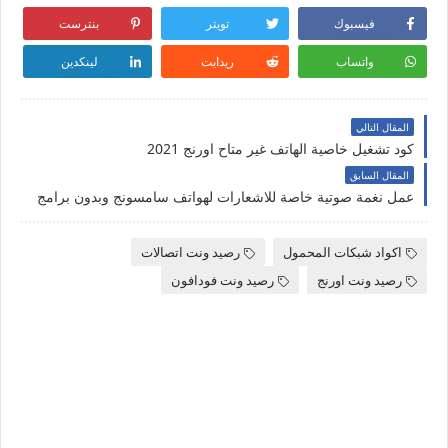
فيسبوك
تويتر
بنترست
واتساب
ريدايت
لينكدين
المقال التالي
كود تشغيل خاصية الهاتف غير متاح اورنج 2021
المقال السابق
عمل نغمة صوتية خاصة للاشعارات لهواتف سامسونج وبدون برامج
اكواد شبكات المحمول
رصيد ونت اتصالات
رصيد ونت اورنج
رصيد ونت فودافون